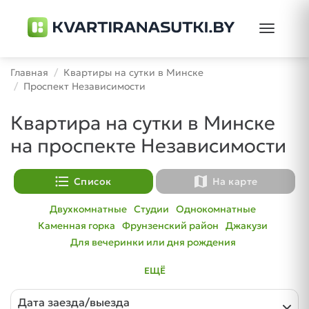
Toggle
navigati
Главная
Квартиры на сутки в Минске
Проспект Независимости
Квартира на сутки в Минске
на проспекте Независимости
format_list_bulleted
map
Список
На карте
Двухкомнатные
Студии
Однокомнатные
Каменная горка
Фрунзенский район
Джакузи
Для вечеринки или дня рождения
ЕЩЁ
Дата заезда/выезда