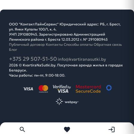
ООО "КонтактЛайнСервис" Юридический адрес: РБ, г. Брест,
ул. Янки Купалы 100/1, к. 4.
УНП 291080945. Зарегистрировано Администрацией
Ленинского района г. Бреста 12.03.2012 г. № 291080945
Публичный договор
Контакты
Способы оплаты
Обратная связь
Блог
+375 29 507-51-50
info@kvartiranasutki.by
2026 © KvartiraNaSutki.by. Посуточная аренда жилья в городах
Беларуси.
Часы работы: пн-пт, 9:00-18:00.
search
favorite
login