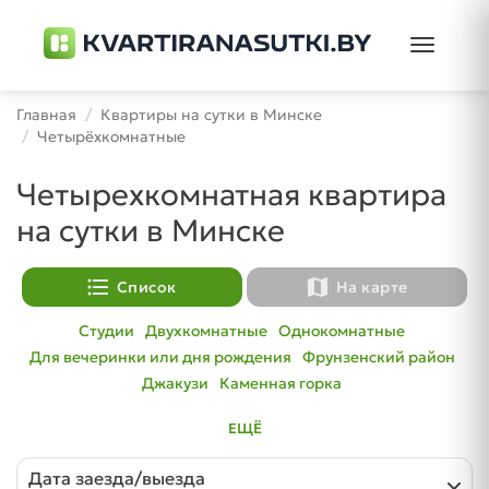
Toggle
navigati
Главная
Квартиры на сутки в Минске
Четырёхкомнатные
Четырехкомнатная квартира
на сутки в Минске
format_list_bulleted
map
Список
На карте
Студии
Двухкомнатные
Однокомнатные
Для вечеринки или дня рождения
Фрунзенский район
Джакузи
Каменная горка
ЕЩЁ
Дата заезда/выезда