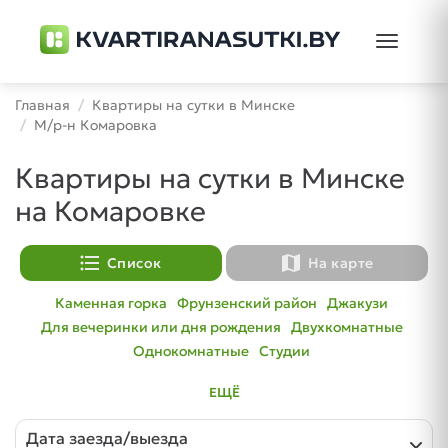
Toggle
navigati
Главная
Квартиры на сутки в Минске
М/р-н Комаровка
Квартиры на сутки в Минске
на Комаровке
format_list_bulleted
map
Список
На карте
Каменная горка
Фрунзенский район
Джакузи
Для вечеринки или дня рождения
Двухкомнатные
Однокомнатные
Студии
ЕЩЁ
Дата заезда/выезда