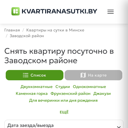
Toggle
navigati
Главная
Квартиры на сутки в Минске
Заводской район
Снять квартиру посуточно в
Заводском районе
format_list_bulleted
map
Список
На карте
Двухкомнатные
Студии
Однокомнатные
Каменная горка
Фрунзенский район
Джакузи
Для вечеринки или дня рождения
ЕЩЁ
Дата заезда/выезда