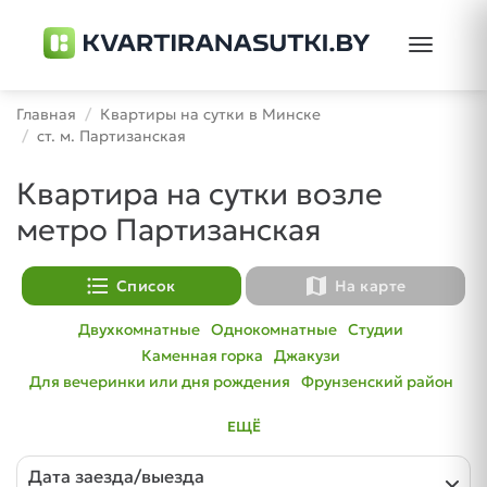
Toggle
navigati
Главная
Квартиры на сутки в Минске
ст. м. Партизанская
Квартира на сутки возле
метро Партизанская
format_list_bulleted
map
Список
На карте
Двухкомнатные
Однокомнатные
Студии
Каменная горка
Джакузи
Для вечеринки или дня рождения
Фрунзенский район
ЕЩЁ
Дата заезда/выезда