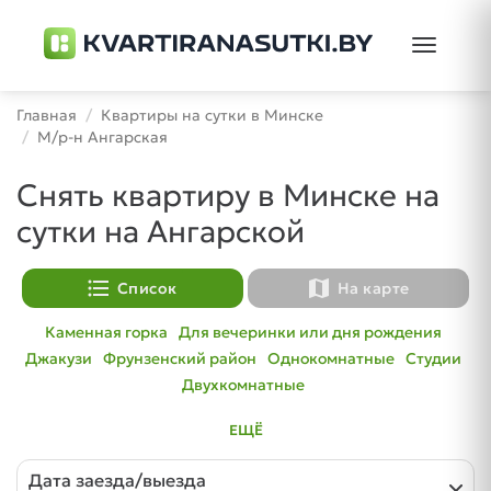
Toggle
navigati
Главная
Квартиры на сутки в Минске
М/р-н Ангарская
Снять квартиру в Минске на
сутки на Ангарской
format_list_bulleted
map
Список
На карте
Каменная горка
Для вечеринки или дня рождения
Джакузи
Фрунзенский район
Однокомнатные
Студии
Двухкомнатные
ЕЩЁ
Дата заезда/выезда