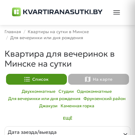
Toggle
navigati
Главная
Квартиры на сутки в Минске
Для вечеринки или дня рождения
Квартира для вечеринок в
Минске на сутки
format_list_bulleted
map
Список
На карте
Двухкомнатные
Студии
Однокомнатные
Для вечеринки или дня рождения
Фрунзенский район
Джакузи
Каменная горка
ЕЩЁ
Дата заезда/выезда