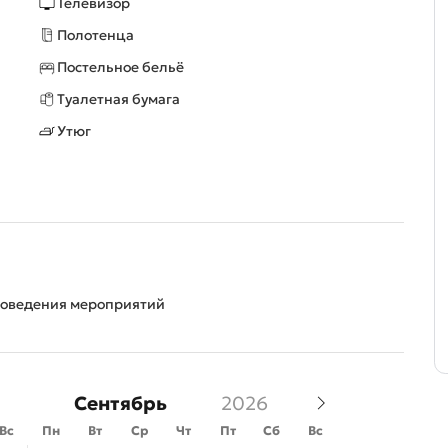
Телевизор
Полотенца
Постельное бельё
Туалетная бумага
Утюг
роведения мероприятий
Сентябрь
Вс
Пн
Вт
Ср
Чт
Пт
Сб
Вс