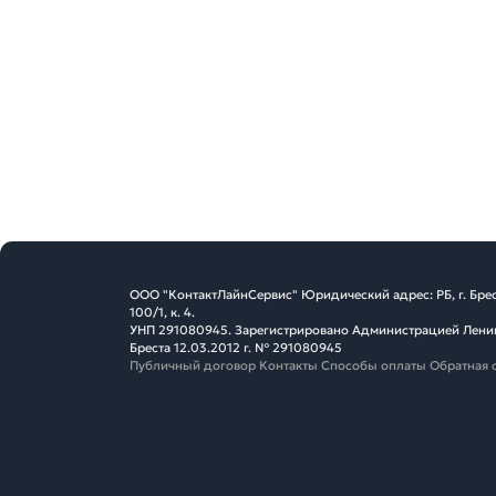
ООО "КонтактЛайнСервис" Юридический адрес: РБ, г. Брес
100/1, к. 4.
УНП 291080945. Зарегистрировано Администрацией Ленин
Бреста 12.03.2012 г. № 291080945
Публичный договор
Контакты
Способы оплаты
Обратная 