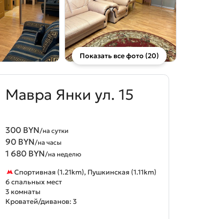
Показать все фото (20)
Мавра Янки ул. 15
300 BYN
/на сутки
90 BYN
/на часы
1 680 BYN
/на неделю
Спортивная (1.21km), Пушкинская (1.11km)
6 спальных мест
3 комнаты
Кроватей/диванов: 3