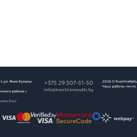
т, ул. Янки Купалы
+375 29 507-51-50
2026 © KvartiraNaSu
Часы работы: пн-пт,
info@kvartiranasutki.by
ского района г.
связь
Блог