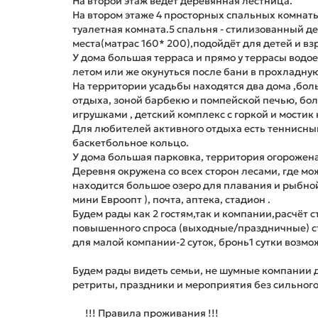
На второй этаж ведёт деревянная лестница.
На втором этаже 4 просторных спальных комнат
туалетная комната.5 спальня - стилизованный д
места(матрас 160* 200),подойдёт для детей и вз
У дома большая терраса и прямо у террасы водо
летом или же окунуться после бани в прохладную
На территории усадьбы находятся два дома ,боль
отдыха, зоной барбекю и помпейской печью, бо
игрушками , детский комплекс с горкой и мостик 
Для любителей активного отдыха есть теннисный
баскетбольное кольцо.
У дома большая парковка, территория огорожена
Деревня окружена со всех сторон лесами, где м
находится большое озеро для плавания и рыбной 
мини Евроопт ), почта, аптека, стадион .
Будем рады как 2 гостям,так и компании,расчёт с
повышенного спроса (выходные/праздничные) с
для малой компании-2 суток, бронь1 сутки возмож
Будем рады видеть семьи, не шумные компании 
ретриты, праздники и мероприятия без сильного
!!! Правила проживания !!!