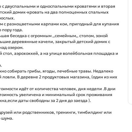
ы с двуспальными и односпальными кроватями и вторая
етский домик-кровать на два полноценных спальных
рослых.
ем с разноцветными карпами кои, пригодный для купания
 пору года.
шая беседка с огромным ,,семейным,, столом, зоной
льшие деревянные качели, закрытый детский домик с
над озером.
 стол, аэрохоккей, а на улице волейбольная площадка и
.
ожно собирать грибы, ягоды, лечебные травы. Недалеко
ловли. В деревне 2 продуктовых магазина, (один из них
тоимости идёт от количества человек, дня недели .В дни
тоимость увеличена и минимальный срок проживания
на,если даты свободны за 2 дня до заезда ).
друзей или родственников, тренинги, тимбилдинг или
 шума.