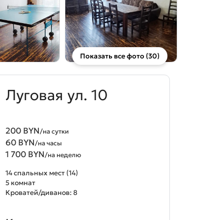
Показать все фото (30)
Луговая ул. 10
200 BYN
/на сутки
60 BYN
/на часы
1 700 BYN
/на неделю
14 спальных мест (14)
5 комнат
Кроватей/диванов: 8