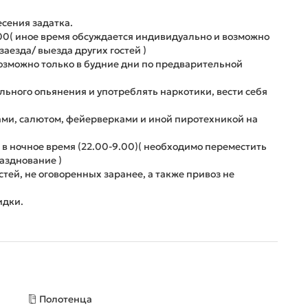
есения задатка.
2.00( иное время обсуждается индивидуально и возможно
аезда/ выезда других гостей )
возможно только в будние дни по предварительной
ольного опьянения и употреблять наркотики, вести себя
ами, салютом, фейерверками и иной пиротехникой на
 в ночное время (22.00-9.00)( необходимо переместить
азднование )
тей, не оговоренных заранее, а также привоз не
идки.
Полотенца