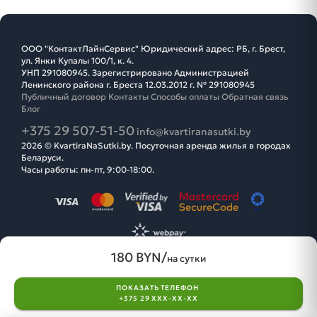
ООО "КонтактЛайнСервис" Юридический адрес: РБ, г. Брест,
ул. Янки Купалы 100/1, к. 4.
УНП 291080945. Зарегистрировано Администрацией
Ленинского района г. Бреста 12.03.2012 г. № 291080945
Публичный договор
Контакты
Способы оплаты
Обратная связь
Блог
+375 29 507-51-50
info@kvartiranasutki.by
2026 © KvartiraNaSutki.by. Посуточная аренда жилья в городах
Беларуси.
Часы работы: пн-пт, 9:00-18:00.
180 BYN/
на сутки
ПОКАЗАТЬ ТЕЛЕФОН
search
favorite
login
+375 29 XXX-XX-XX
Поиск
Избранное
Вход