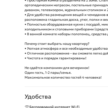
• Просторная комната разделена на 2 зоны. Спал
ортопедическим матрасом, постельные принадл
диваном, телевизором, журнальным столиком и 
• Для удобства размещения вещей и чемоданов 
расположена гладильная доска, утюг, полки и ве
• Полностью оборудованная кухня с посудой, ми
холодильником и столовыми приборами (средств
• В ванной комнате наборы полотенец, средства 
Почему стоит выбрать нашу квартиру?
• Уютная атмосфера и все необходимые удобств
• Отличное расположение – вы сможете легко до
• Чистота и порядок гарантированы!
Не сдаётся компаниям для вечеринок!
Один гость, 1-2 пары/семья.
Максимальное количество гостей 4 человека!
Удобства
Беспроводной интернет Wi-Fi