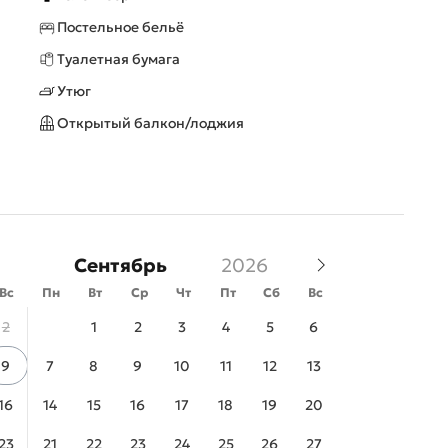
Постельное бельё
Туалетная бумага
Утюг
Открытый балкон/лоджия
Сентябрь
Вс
Пн
Вт
Ср
Чт
Пт
Сб
Вс
2
1
2
3
4
5
6
9
7
8
9
10
11
12
13
16
14
15
16
17
18
19
20
23
21
22
23
24
25
26
27