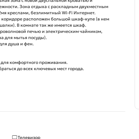
ьная зона с новой двуспальной кроватью и
ежности. Зона отдыха с раскладным двухместным
2мя креслами, безлимитный Wi-Fi Интернет.
в коридоре расположен большой шкаф-купе (в нем
шалки). В комнате так же имеется шкаф.
кроволновой печью и электрическим чайником,
а для мытья посуды).
для душа и фен.
а для комфортного проживания.
браться до всех ключевых мест города.
Телевизор