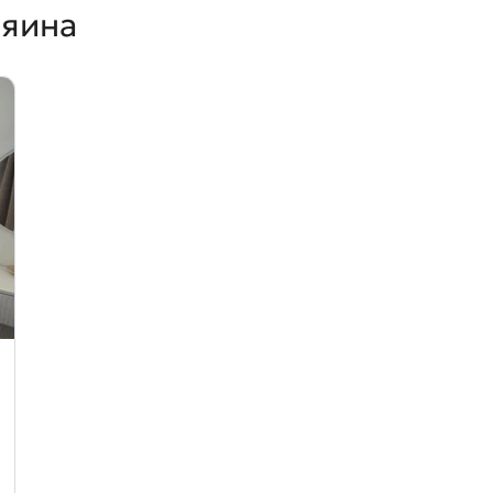
зяина