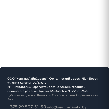
ООО "КонтактЛайнСервис" Юридический адрес: РБ, г. Брест,
ул. Янки Купалы 100/1, к. 4.
УНП 291080945. Зарегистрировано Администрацией
Ленинского района г. Бреста 12.03.2012 г. № 291080945
Публичный договор
Контакты
Способы оплаты
Обратная связь
Блог
+375 29 507-51-50
info@kvartiranasutki.by