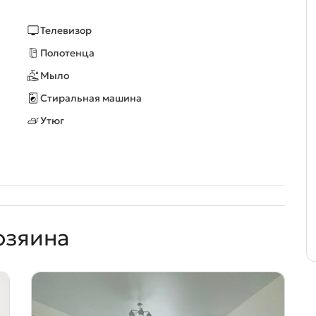
Телевизор
Полотенца
Мыло
Стиральная машина
Утюг
озяина