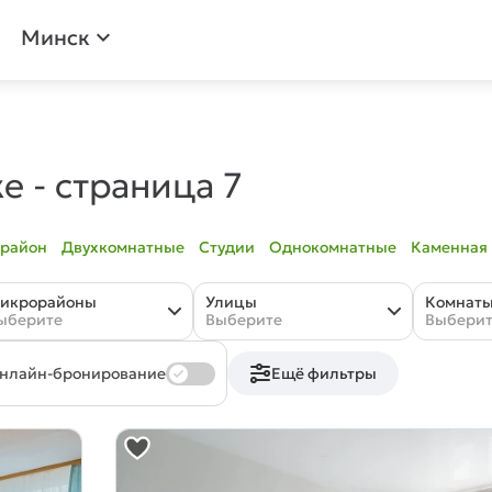
Минск
expand_more
ке
- страница 7
 район
Двухкомнатные
Студии
Однокомнатные
Каменная 
икрорайоны
Улицы
Комнат
ыберите
Выберите
Выбери
нлайн-бронирование
Ещё фильтры