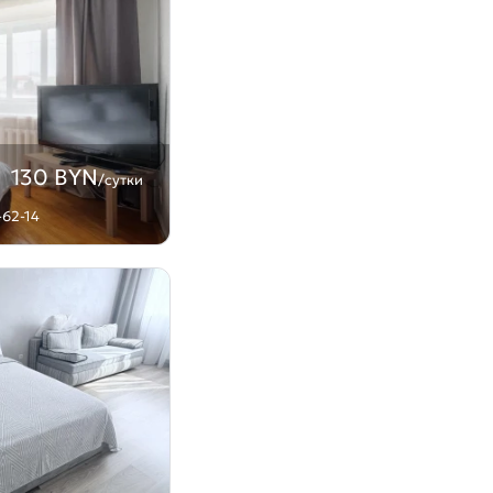
130 BYN
/сутки
-62-14