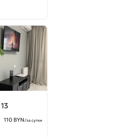
 13
110 BYN
/за сутки