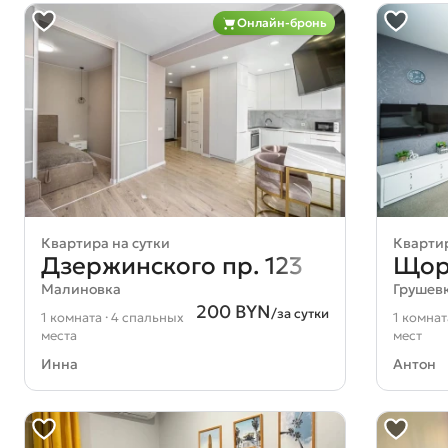
Онлайн-бронь
Квартира на сутки
Квартир
Дзержинского пр. 123
Щорс
Малиновка
Грушев
200 BYN
/за сутки
1 комната · 4 спальных
1 комнат
места
мест
Инна
Антон