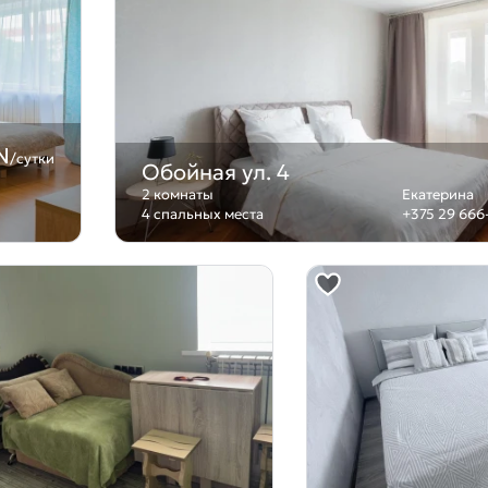
N
/сутки
Обойная ул. 4
2 комнаты
Екатерина
4 спальных места
+375 29 666