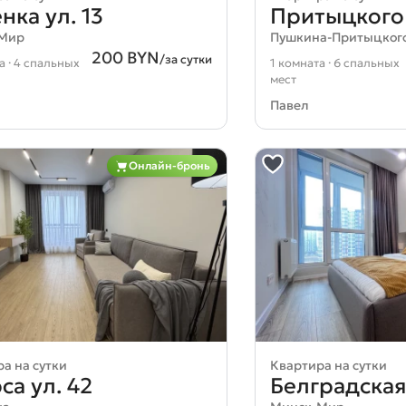
нка ул. 13
Притыцкого 
-Мир
Пушкина-Притыцког
200 BYN
/за сутки
а · 4 спальных
1 комната · 6 спальных
мест
Павел
Онлайн-бронь
а на сутки
Квартира на сутки
а ул. 42
Белградская 