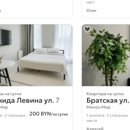
мест
я
Олег
Загрузка карты...
а на сутки
Квартира на сутки
ида Левина ул. 7
Братская ул.
-Мир
Минск-Мир
200 BYN
/за сутки
а · 2 спальных
1 комната · 2 спальных
места
Алексей