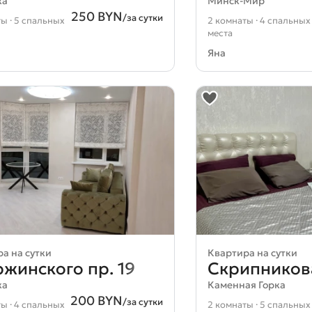
ка
Минск-Мир
250 BYN
/за сутки
ы · 5 спальных
2 комнаты · 4 спальных
места
Яна
а на сутки
Квартира на сутки
жинского пр. 19
Скрипникова
ка
Каменная Горка
200 BYN
/за сутки
ы · 4 спальных
2 комнаты · 5 спальных