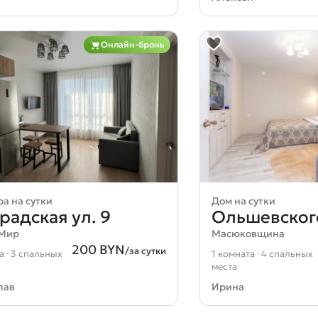
Онлайн-бронь
а на сутки
Дом на сутки
радская ул. 9
Ольшевского
-Мир
Масюковщина
200 BYN
/за сутки
а · 3 спальных
1 комната · 4 спальных
места
лав
Ирина