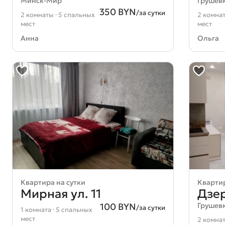
Минск-Мир
Грушев
350 BYN
/за сутки
2 комнаты · 5 спальных
2 комнат
мест
мест
Анна
Ольга
Квартира на сутки
Квартир
Мирная ул. 11
Дзер
100 BYN
Грушев
/за сутки
1 комната · 5 спальных
мест
2 комнат