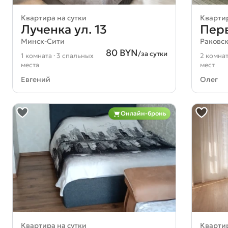
Квартира на сутки
Квартир
Лученка ул. 13
Перв
Минск-Сити
Раковск
80 BYN
/за сутки
1 комната · 3 спальных
2 комнат
места
мест
Евгений
Олег
Онлайн-бронь
Квартира на сутки
Квартир