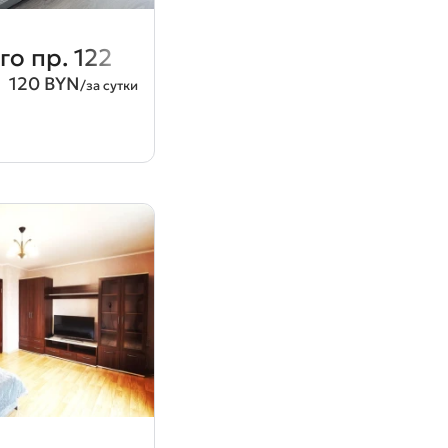
о пр. 122
120 BYN
/за сутки