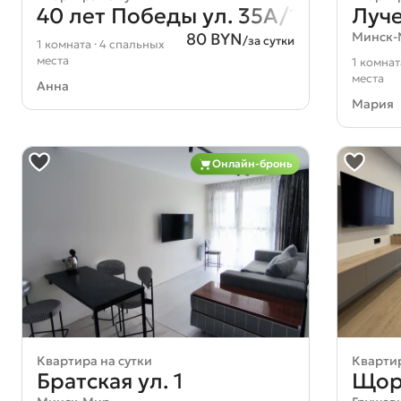
40 лет Победы ул. 35А/1
Луче
80 BYN
Минск
/за сутки
1 комната · 4 спальных
места
1 комнат
места
Анна
Мария
Онлайн-бронь
Квартира на сутки
Квартир
Братская ул. 1
Щорс