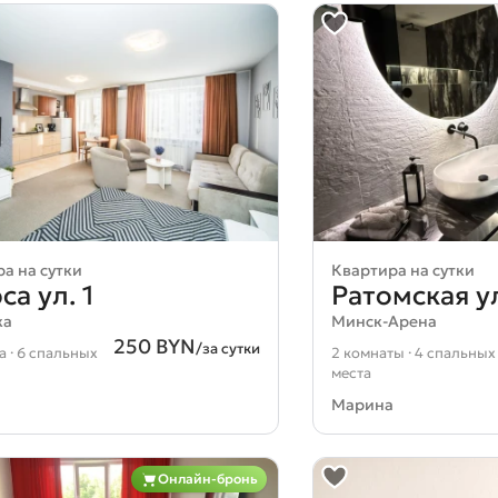
а на сутки
Квартира на сутки
а ул. 1
Ратомская ул
ка
Минск-Арена
250 BYN
/за сутки
а · 6 спальных
2 комнаты · 4 спальных
места
Марина
Онлайн-бронь