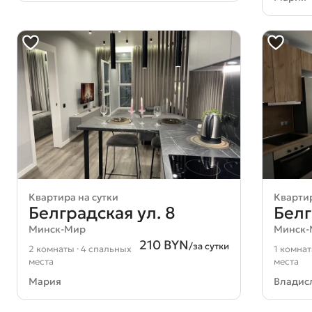
Квартира на сутки
Квартир
Белградская ул. 8
Белг
Минск-Мир
Минск
210 BYN
/за сутки
2 комнаты · 4 спальных
1 комнат
места
места
Мария
Владис