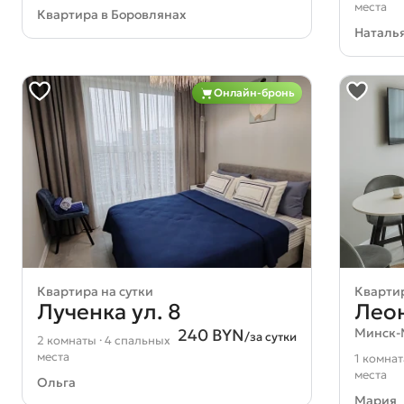
места
Квартира в Боровлянах
Наталь
Онлайн-бронь
Квартира на сутки
Квартир
Лученка ул. 8
Леон
240 BYN
Минск
/за сутки
2 комнаты · 4 спальных
места
1 комнат
места
Ольга
Мария