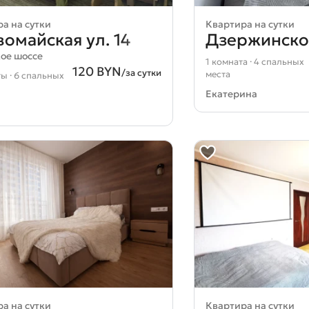
а на сутки
Квартира на сутки
омайская ул. 14
Дзержинског
ое шоссе
1 комната · 4 спальных
120 BYN
/за сутки
места
ы · 6 спальных
Екатерина
а на сутки
Квартира на сутки