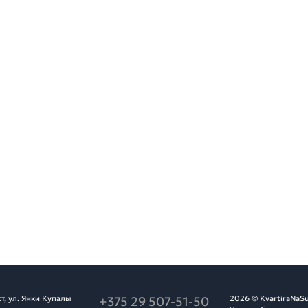
т, ул. Янки Купалы
+375 29 507-51-50
2026 © KvartiraNaSu