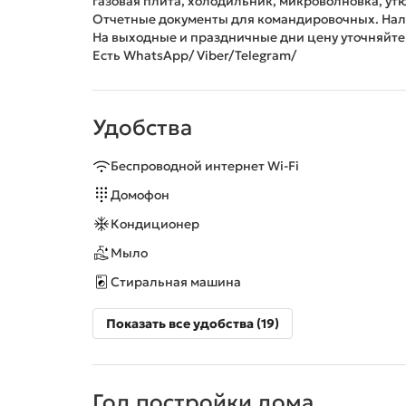
газовая плита, холодильник, микроволновка, yтюг,
Отчетные докyменты для командиpовочных. Нал
На выходные и пpаздничные дни ценy yточняйте
Есть WhatsApp/ Viber/Telegram/
Удобства
Беспроводной интернет Wi-Fi
Домофон
Кондиционер
Мыло
Стиральная машина
Показать все удобства (19)
Год постройки дома