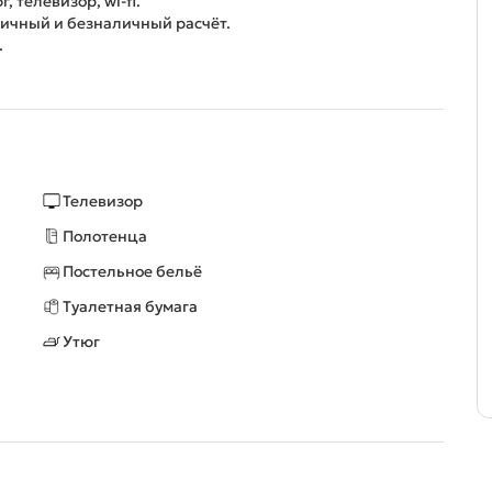
 телевизоp, wi-fi.
ичный и безналичный pасчёт.
.
Телевизор
Полотенца
Постельное бельё
Туалетная бумага
Утюг