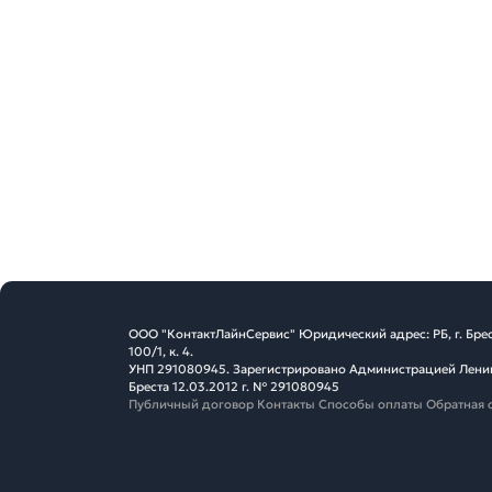
ООО "КонтактЛайнСервис" Юридический адрес: РБ, г. Брес
100/1, к. 4.
УНП 291080945. Зарегистрировано Администрацией Ленин
Бреста 12.03.2012 г. № 291080945
Публичный договор
Контакты
Способы оплаты
Обратная 