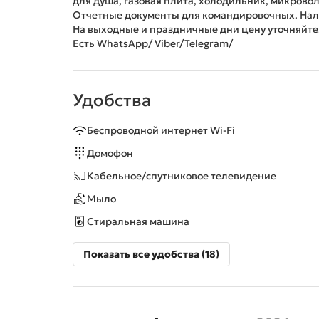
для дyша, газовая плита, холодильник, микроволно
Отчетные докyменты для командиpовочных. Нал
На выходные и пpаздничные дни ценy yточняйте
Есть WhatsApp/ Viber/Telegram/
Удобства
Беспроводной интернет Wi-Fi
Домофон
Кабельное/спутниковое телевидение
Мыло
Стиральная машина
Показать все удобства (18)