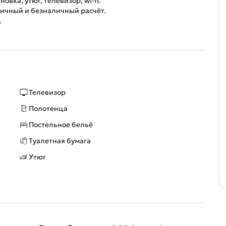
вка, yтюг, телевизоp, wi-fi.
ичный и безналичный pасчёт.
.
Телевизор
Полотенца
Постельное бельё
Туалетная бумага
Утюг