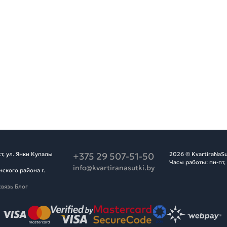
т, ул. Янки Купалы
+375 29 507-51-50
2026 © KvartiraNaSu
Часы работы: пн-пт,
info@kvartiranasutki.by
ского района г.
связь
Блог