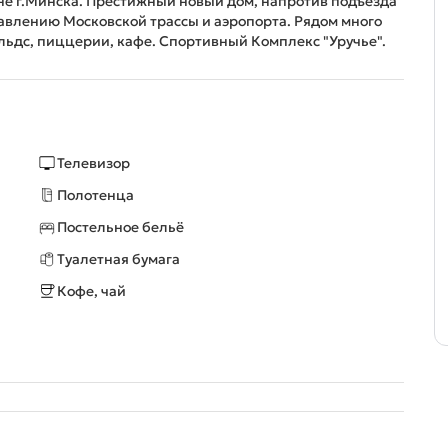
не г.Минска. Престижный новый дом, напротив подъезда
равлению Московской трассы и аэропорта. Рядом много
альдс, пиццерии, кафе. Cпортивный Комплекс "Уручье".
Телевизор
Полотенца
Постельное бельё
Туалетная бумага
Кофе, чай