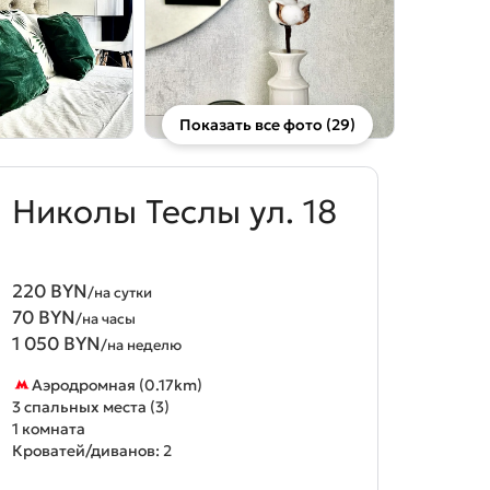
Показать все фото (29)
Николы Теслы ул. 18
220 BYN
/на сутки
70 BYN
/на часы
1 050 BYN
/на неделю
Аэродромная (0.17km)
3 спальных места (3)
1 комната
Кроватей/диванов: 2