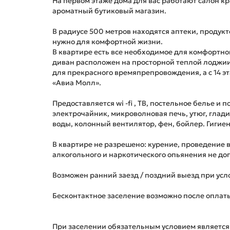
На первом этаже дома для вас работают салон к
ароматный бутиковый магазин.
В радиусе 500 метров находятся аптеки, продукт
нужно для комфортной жизни.
В квартире есть все необходимое для комфортног
диван расположен на просторной теплой лоджии
для прекрасного времяпрепровождения, а с 14 э
«Авиа Молл».
Предоставляется wi -fi , ТВ, постельное белье и
электрочайник, микроволновая печь, утюг, глади
воды, колонный вентилятор, фен, бойлер. Гиги
В квартире не разрешено: курение, проведение 
алкогольного и наркотического опьянения не до
Возможен ранний заезд / поздний выезд при усло
Бесконтактное заселение возможно после оплаты
При заселении обязательным условием является