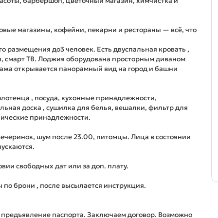
расоты, барбершоп, цветочный магазин, химчистка и
овые магазины, кофейни, пекарни и рестораны — всё, что
о размещения до3 человек. Есть двуспальная кровать ,
, смарт ТВ. Лоджия оборудована просторным диваном
тажа открывается панорамный вид на город и башни
 полотенца , посуда, кухонные принадлежности,
льная доска , сушилка для белья, вешалки, фильтр для
енические принадлежности.
вечеринок, шум после 23.00, питомцы. Лица в состоянии
пускаются.
вии свободных дат или за доп. плату.
 по брони , после высылается инструкция.
 предъявление паспорта. Заключаем договор. Возможно