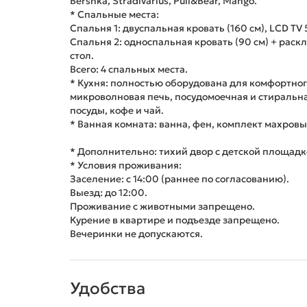
Bershka, Stradivarius, Pull&Bear, Mango.
* Спальные места:
Спальня 1: двуспальная кровать (160 см), LCD TV 
Спальня 2: односпальная кровать (90 см) + раск
стол.
Всего: 4 спальных места.
* Кухня: полностью оборудована для комфортног
микроволновая печь, посудомоечная и стиральна
посуды, кофе и чай.
* Ванная комната: ванна, фен, комплект махров
* Дополнительно: тихий двор с детской площадк
* Условия проживания:
Заселение: с 14:00 (раннее по согласованию).
Выезд: до 12:00.
Проживание с животными запрещено.
Курение в квартире и подъезде запрещено.
Вечеринки не допускаются.
Удобства