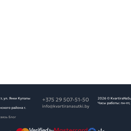
т, ул. Янки Купалы
+375 29 507-51-50
2026 © KvartiraNaSu
Часы работы: пн-пт,
info@kvartiranasutki.by
ского района г.
связь
Блог