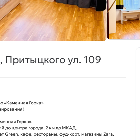
, Притыцкого ул. 109
ро «Каменная Горка».
онирования!
!
менная Горка».
й до центра города, 2 км до МКАД.
ет Green, кафе, рестораны, фуд-корт, магазины Zara,