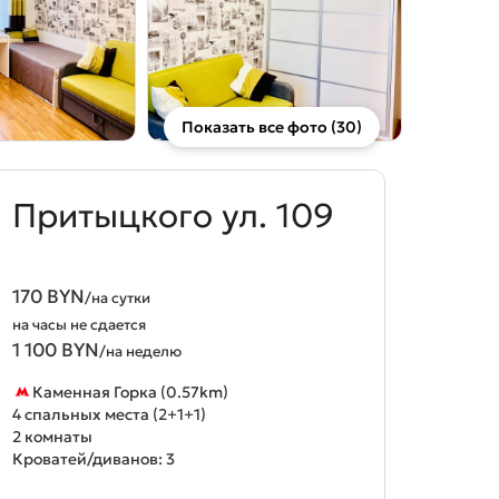
Показать все фото (30)
Притыцкого ул. 109
170 BYN
/на сутки
на часы не сдается
1 100 BYN
/на неделю
Каменная Горка (0.57km)
4 спальных места (2+1+1)
2 комнаты
Кроватей/диванов: 3