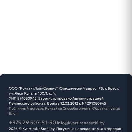
ООО "КонтактЛайнСервис" Юридический адрес: РБ, г. Брест,
ул. Янки Купалы 100/1, к. 4.
УНП 291080945. Зарегистрировано Администрацией
Ленинского района г. Бреста 12.03.2012 г. № 291080945
Публичный договор
Контакты
Способы оплаты
Обратная связь
Блог
+375 29 507-51-50
info@kvartiranasutki.by
2026 © KvartiraNaSutki.by. Посуточная аренда жилья в городах