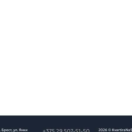
Брест, ул. Янки
+375 29 507-51-50
2026 © KvartiraNaS