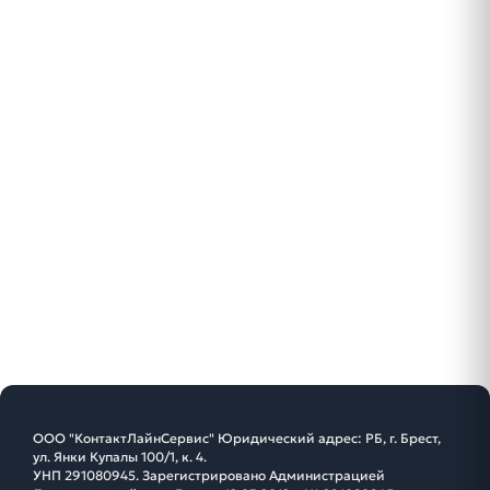
ООО "КонтактЛайнСервис" Юридический адрес: РБ, г. Брест,
ул. Янки Купалы 100/1, к. 4.
УНП 291080945. Зарегистрировано Администрацией