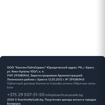
ООО "КонтактЛайнСервис" Юридический адрес: РБ, г. Брест,
ул. Янки Купалы 100/1, к. 4.
УНП 291080945. Зарегистрировано Администрацией
Ленинского района г. Бреста 12.03.2012 г. № 291080945
Публичный договор
Контакты
Способы оплаты
Обратная связь
Блог
+375 29 507-51-50
info@kvartiranasutki.by
2026 © KvartiraNaSutki.by. Посуточная аренда жилья в городах
Беларуси.